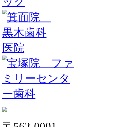
〒562-0001