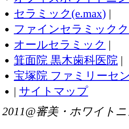
セラミック(e.max)
|
ファインセラミックク
オールセラミック
|
箕面院 黒木歯科医院
|
宝塚院 ファミリーセ
|
サイトマップ
2011@審美・ホワイトニングNavi