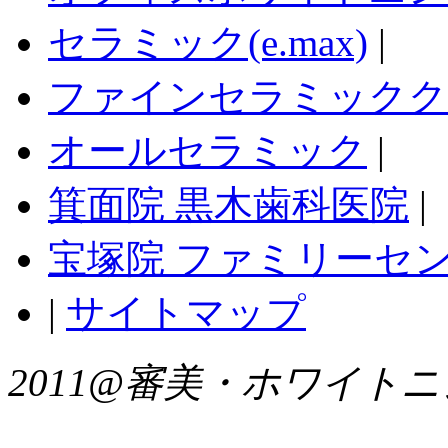
セラミック(e.max)
|
ファインセラミックク
オールセラミック
|
箕面院 黒木歯科医院
|
宝塚院 ファミリーセ
|
サイトマップ
2011@審美・ホワイトニングNavi